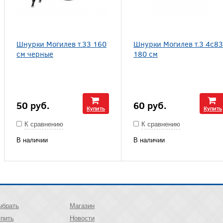
Шнурки Могилев т.33 160
Шнурки Могилев т.3 4с83
см черные
180 см
50
руб.
60
руб.
Купить
Купить
К сравнению
К сравнению
В наличии
В наличии
ыбрать
Магазин
упить
Новости