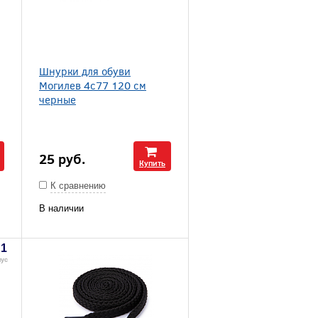
Шнурки для обуви
Могилев 4с77 120 см
черные
25
руб.
Купить
К сравнению
В наличии
1
нус