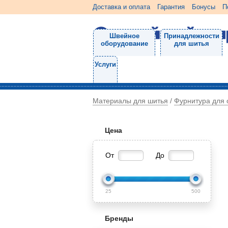
Доставка и оплата
Гарантия
Бонусы
П
Швейное
Принадлежности
оборудование
для шитья
Услуги
Материалы для шитья
Фурнитура для
/
Цена
От
До
25
500
Бренды