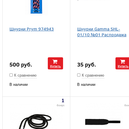
Шнурки Prym 974943
Шнурки Gamma SHL-
01/10 №01 Распродажа
500
руб.
35
руб.
Купить
Купить
К сравнению
К сравнению
В наличии
В наличии
1
бонус
бо