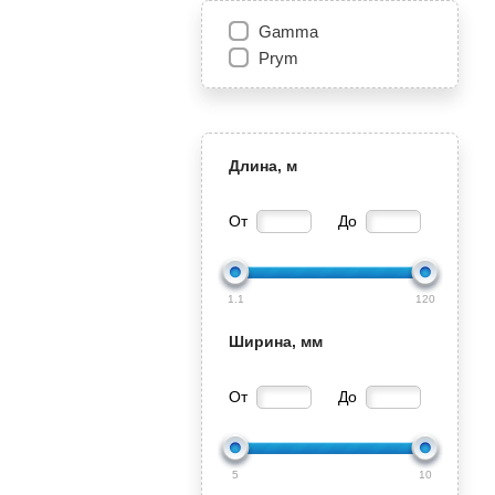
Gamma
Prym
Длина, м
От
До
1.1
120
Ширина, мм
От
До
5
10