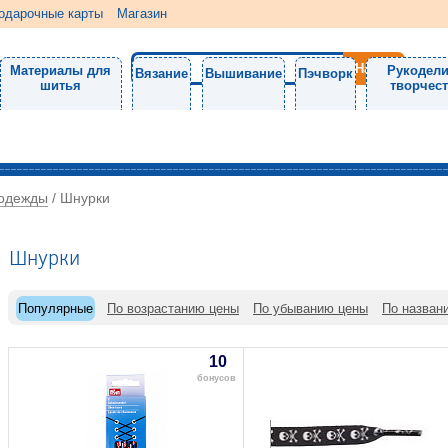
одарочные карты
Магазин
Материалы для
Рукодели
Вязание
Вышивание
Пэчворк
шитья
творчес
 одежды
/
Шнурки
Шнурки
Популярные
По возрастанию цены
По убыванию цены
По назван
10
бонусов