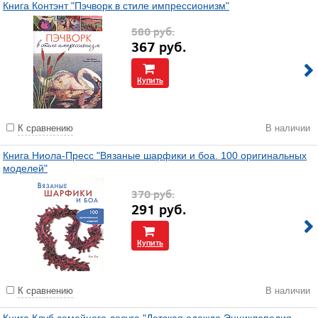
Книга Контэнт "Пэчворк в стиле импрессионизм"
580
руб.
367
руб.
Купить
К сравнению
В наличии
Книга Ниола-Пресс "Вязаные шарфики и боа. 100 оригинальных
моделей"
370
руб.
291
руб.
Купить
К сравнению
В наличии