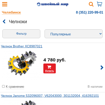
Челябинск
8 (351) 220-99-01
Челноки
Фильтр
Челнок Brother XC8987021
4 780
руб.
Купить
К сравнению
В наличии
Челнок Janome 532096007, V62043000, 301132004, 416392101