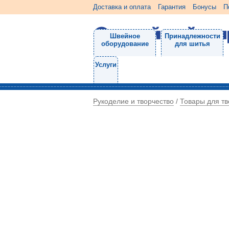
Доставка и оплата
Гарантия
Бонусы
П
Швейное
Принадлежности
оборудование
для шитья
Услуги
Рукоделие и творчество
Товары для тв
/