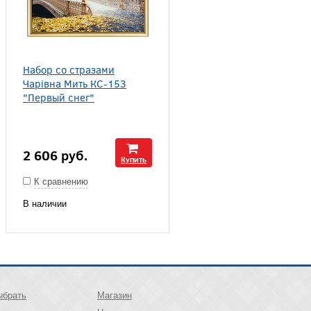
Набор со стразами
Чарiвна Мить КС-153
"Первый снег"
2 606
руб.
Купить
К сравнению
В наличии
ыбрать
Магазин