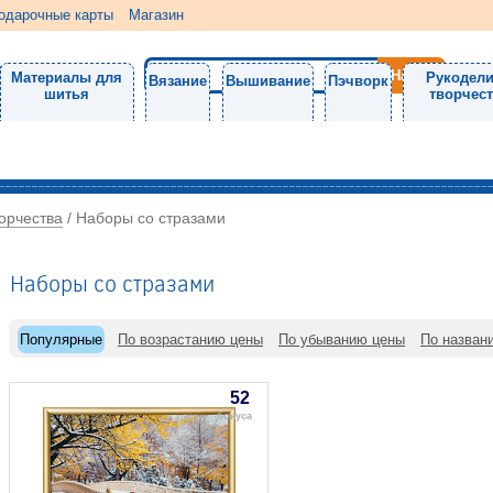
одарочные карты
Магазин
Материалы для
Рукодели
Вязание
Вышивание
Пэчворк
шитья
творчес
орчества
/
Наборы со стразами
Наборы со стразами
Популярные
По возрастанию цены
По убыванию цены
По назван
52
бонуса