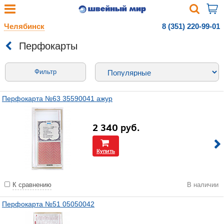
Челябинск
8 (351) 220-99-01
Перфокарты
Фильтр
Перфокарта №63 35590041 ажур
2 340
руб.
Купить
К сравнению
В наличии
Перфокарта №51 05050042