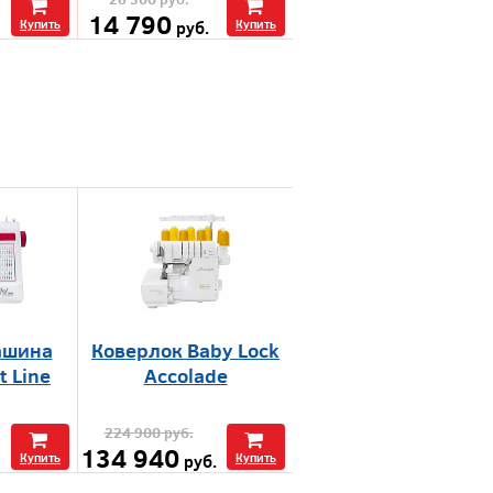
14 790
Купить
руб.
Купить
ашина
Коверлок Baby Lock
t Line
Accolade
224 900
руб.
134 940
Купить
руб.
Купить