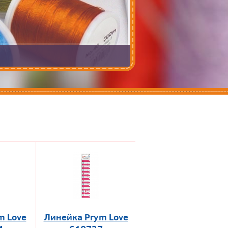
m Love
Линейка Prym Love