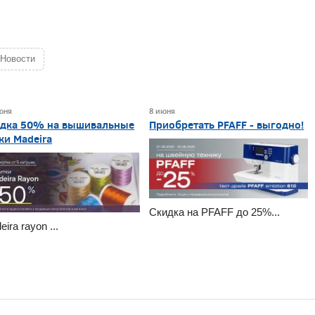
 Новости
юня
8 июня
дка 50% на вышивальные
Приобретать PFAFF - выгодно!
ки Madeira
Скидка на PFAFF до 25%...
ira rayon ...