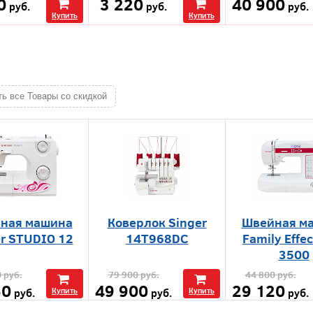
0
3 220
40 900
руб.
руб.
руб.
Купить
Купить
ть все Товары со скидкой
ная машина
Коверлок Singer
Швейная м
r STUDIO 12
14Т968DC
Family Effec
3500
0
руб.
79 900
руб.
44 800
руб.
50
49 900
29 120
руб.
Купить
руб.
Купить
руб.