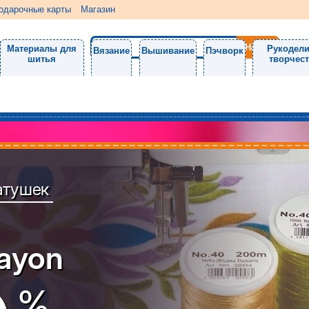
одарочные карты
Магазин
Материалы для
Рукодели
Вязание
Вышивание
Пэчворк
шитья
творчес