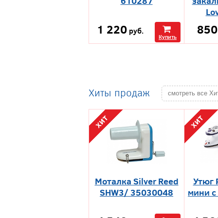
610287
закал
Lo
1 220
850
руб.
Купить
Хиты продаж
смотреть все X
Моталка Silver Reed
Утюг 
SHW3/ 35030048
мини с