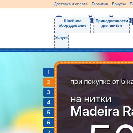
Доставка и оплата
Гарантия
Бонусы
П
Швейное
Принадлежности
оборудование
для шитья
Услуги
1
2
3
4
5
6
7