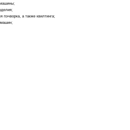
 машины;
оделия;
 пэчворка, а также квилтинга;
 машин;