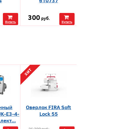
4
610737
300
руб.
Купить
Купить
нный
Оверлок FIRA Soft
JK-E3-4-
Lock 55
ект...
26 300
руб.