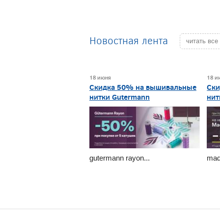
Новостная лента
читать все
18 июня
18 и
Скидка 50% на вышивальные
Ски
нитки Gutermann
нит
gutermann rayon...
made