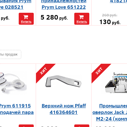
ывания Prym
принадлежностей
41821
ve 028521
Prym Love 651222
5 280
260
руб.
руб.
руб.
130
Купить
Купить
руб.
иты продаж
Prym 611915
Верхний нож Pfaff
Промышле
 подачей пара
416364601
оверлок Jack 
M2-24 (компл