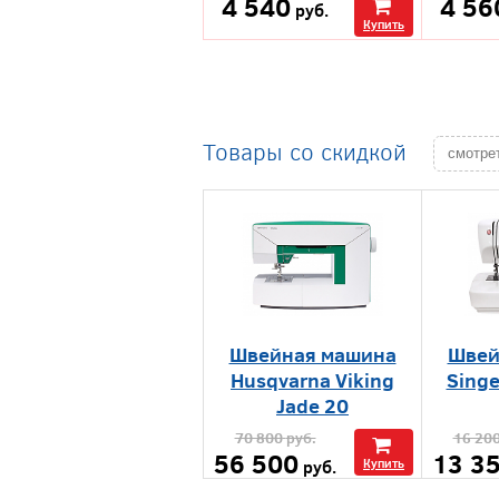
4 540
4 56
руб.
Купить
Товары со скидкой
смотре
Швейная машина
Швей
Husqvarna Viking
Singe
Jade 20
70 800
руб.
16 20
56 500
13 3
руб.
Купить