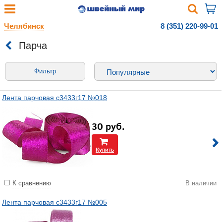
Челябинск
8 (351) 220-99-01
Парча
Фильтр
Лента парчовая с3433г17 №018
30
руб.
Купить
К сравнению
В наличии
Лента парчовая с3433г17 №005