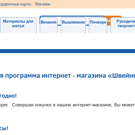
одарочные карты
Магазин
Материалы для
Рукодели
Вязание
Вышивание
Пэчворк
шитья
творчес
я программа интернет - магазина «Швей
годно!
екрет. Совершая покупки в нашем интернет-магазине, Вы може
сы!