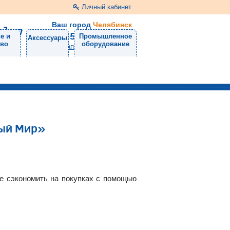
Личный кабинет
Ваш город
Челябинск
8 (351) 220-99-01
е и
Промышленное
Аксессуары
тво
оборудование
Напишите нам
ный Мир»
те сэкономить на покупках с помощью