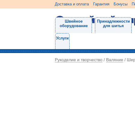
Доставка и оплата
Гарантия
Бонусы
П
Швейное
Принадлежности
оборудование
для шитья
Услуги
Рукоделие и творчество
Валяние
/
/
Шер