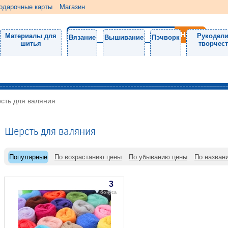
одарочные карты
Магазин
Материалы для
Рукодели
Вязание
Вышивание
Пэчворк
шитья
творчес
сть для валяния
Шерсть для валяния
Популярные
По возрастанию цены
По убыванию цены
По назван
3
бонуса