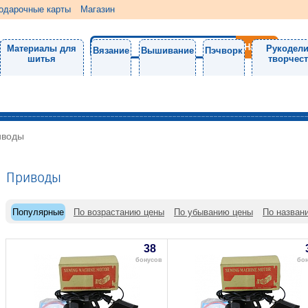
одарочные карты
Магазин
Материалы для
Рукодели
Вязание
Вышивание
Пэчворк
шитья
творчес
иводы
Приводы
Популярные
По возрастанию цены
По убыванию цены
По назван
38
бонусов
бо