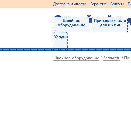
Доставка и оплата
Гарантия
Бонусы
П
Швейное
Принадлежности
оборудование
для шитья
Услуги
Швейное оборудование
Запчасти
/
/
Пр