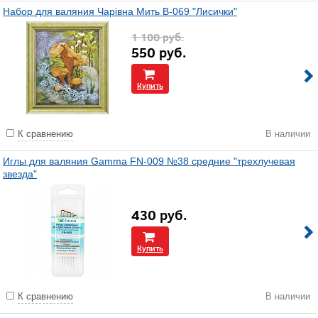
Набор для валяния Чарiвна Мить В-069 "Лисички"
1 100
руб.
550
руб.
Купить
К сравнению
В наличии
Иглы для валяния Gamma FN-009 №38 средние "трехлучевая
звезда"
430
руб.
Купить
К сравнению
В наличии