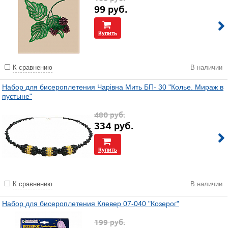
99
руб.
Купить
К сравнению
В наличии
Набор для бисероплетения Чарiвна Мить БП- 30 "Колье. Мираж в
пустыне"
480
руб.
334
руб.
Купить
К сравнению
В наличии
Набор для бисероплетения Клевер 07-040 "Козерог"
199
руб.