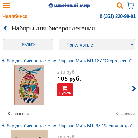
Челябинск
8 (351) 220-99-01
Наборы для бисероплетения
Фильтр
Набор для бисероплетения Чарiвна Мить БП-137 "Скоро весна"
210
руб.
105
руб.
Купить
К сравнению
В наличии
Набор для бисероплетения Чарiвна Мить БП- 93 "Лесная ягода"
160
руб.