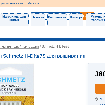
одарочные карты
Магазин
Материалы для
Рукодели
Вязание
Вышивание
Пэчворк
шитья
творчес
Иглы для швейных машин
/
Schmetz H-E №75
н Schmetz H-E №75 для вышивания
38
Нал
Дос