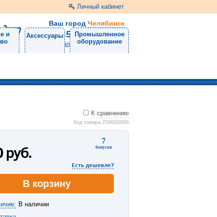
Личный кабинет
Ваш город
Челябинск
8 (351) 220-99-01
е и
Промышленное
Аксессуары
тво
оборудование
Напишите нам
К сравнению
Код товара Z00000065
7
0
руб.
бонусов
Есть дешевле?
В корзину
ичие:
В наличии
тавка