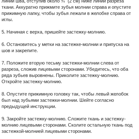
линии шва, отступив около ¾" (2 см) ниже линии разреза
ткани. Аккуратно прижмите зубья молнии справа и опустите
прижимную лапку, чтобы зубья лежали в желобке справа от
иглы.
5. Начиная с верха, пришейте застежку-молнию.
6. Остановитесь у метки на застежке-молнии и припуска на
шов и закрепите.
7. Положите вторую тесьму застежки-молнии слева от
разреза, сложив лицевыми сторонами. Убедитесь, что оба
ряда зубьев выровнены. Приколите застежку-молнию.
Откройте застежку-молнию.
8. Опустите прижимную головку так, чтобы левый желобок
был над зубьями застежки-молнии. Шейте согласно
предыдущей инструкции.
9. Закройте застежку-молнию. Сложите ткань и застежку-
молнию лицевыми сторонами. Сколите остальную ткань под
застежкой-молнией лицевыми сторонами.