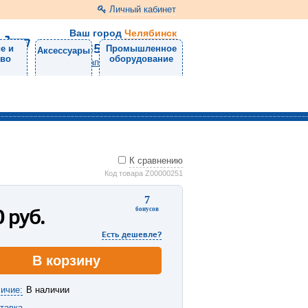
Личный кабинет
Ваш город
Челябинск
8 (351) 220-99-01
е и
Промышленное
Аксессуары
тво
оборудование
Напишите нам
К сравнению
Код товара Z00000251
7
0
руб.
бонусов
Есть дешевле?
В корзину
ичие:
В наличии
тавка