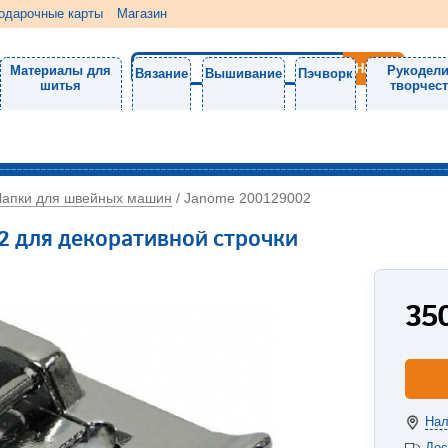
одарочные карты
Магазин
Материалы для
Рукодели
Вязание
Вышивание
Пэчворк
шитья
творчес
Лапки для швейных машин
/
Janome 200129002
 для декоративной строчки
35
Нал
Дос