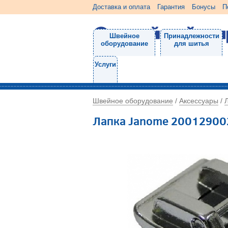
Доставка и оплата
Гарантия
Бонусы
П
Швейное
Принадлежности
оборудование
для шитья
Услуги
Швейное оборудование
Аксессуары
/
/
Лапка Janome 200129002