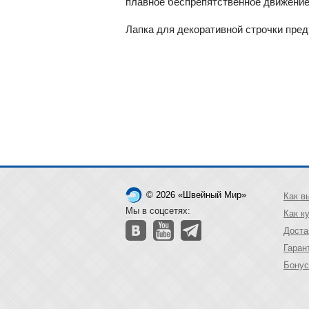
плавное беспрепятственное движение
Лапка для декоративной строчки пре
© 2026 «Швейный Мир»
Как в
Мы в соцсетях:
Как к
Доста
Гаран
Бонус