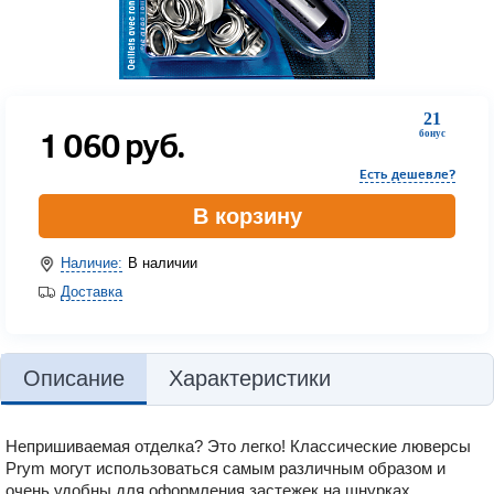
21
1 060
руб.
бонус
Есть дешевле?
В корзину
Наличие:
В наличии
Доставка
Описание
Характеристики
Непришиваемая отделка? Это легко! Классические люверсы
Prym могут использоваться самым различным образом и
очень удобны для оформления застежек на шнурках,