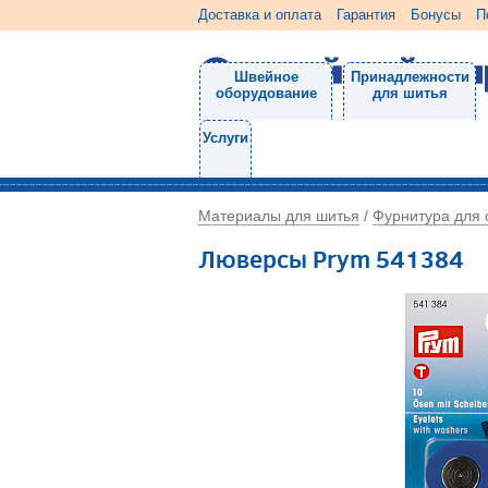
Доставка и оплата
Гарантия
Бонусы
П
Швейное
Принадлежности
оборудование
для шитья
Услуги
Материалы для шитья
Фурнитура для
/
Люверсы Prym 541384