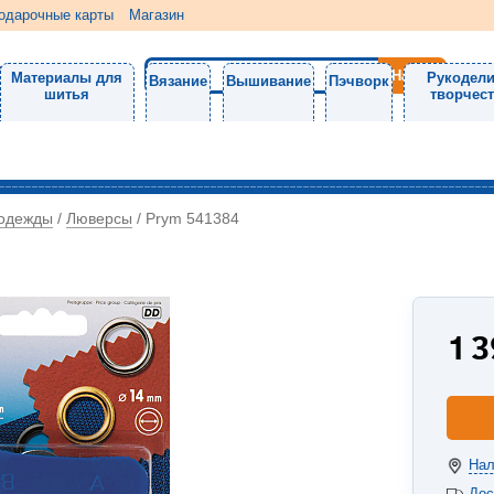
одарочные карты
Магазин
Материалы для
Рукодели
Вязание
Вышивание
Пэчворк
шитья
творчес
 одежды
Люверсы
/
/
Prym 541384
1 
Нал
Дос