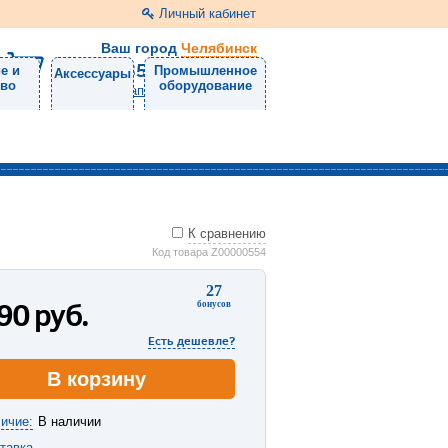
Личный кабинет
Ваш город
Челябинск
8 (351) 220-99-01
е и
Промышленное
Аксессуары
тво
оборудование
Напишите нам
К сравнению
Код товара Z00000554
27
390
руб.
бонусов
Есть дешевле?
В корзину
ичие:
В наличии
тавка