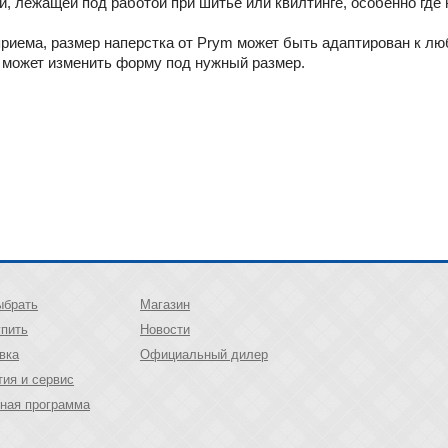
и, лежащей под работой при шитье или квилтинге, особенно
где
приема, размер наперстка от Prym может быть адаптирован к л
н может изменить форму под нужный размер.
ыбрать
Магазин
упить
Новости
вка
Официальный дилер
тия и сервис
ная программа