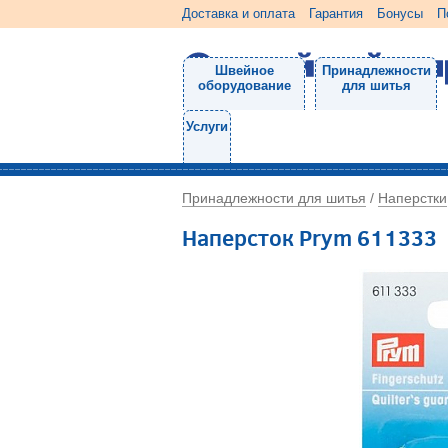
Доставка и оплата
Гарантия
Бонусы
П
Швейное
Принадлежности
оборудование
для шитья
Услуги
Принадлежности для шитья
Наперстки
/
Наперсток Prym 611333