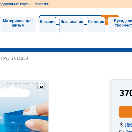
одарочные карты
Магазин
Материалы для
Рукодели
Вязание
Вышивание
Пэчворк
шитья
творчес
/
Prym 611333
37
Нал
Дос