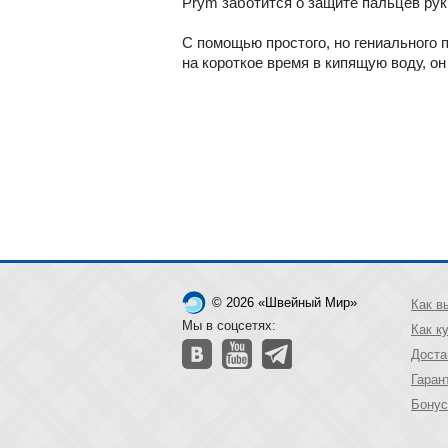
Prym заботится о защите пальцев рук
С помощью простого, но гениального 
на короткое время в кипящую воду, о
© 2026 «Швейный Мир»
Как в
Мы в соцсетях:
Как к
Доста
Гаран
Бонус