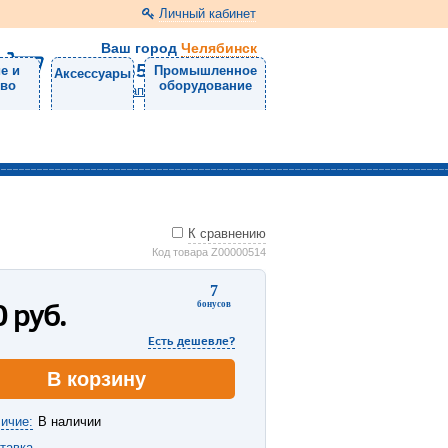
Личный кабинет
Ваш город
Челябинск
8 (351) 220-99-01
е и
Промышленное
Аксессуары
тво
оборудование
Напишите нам
К сравнению
Код товара Z00000514
7
0
руб.
бонусов
Есть дешевле?
В корзину
ичие:
В наличии
тавка