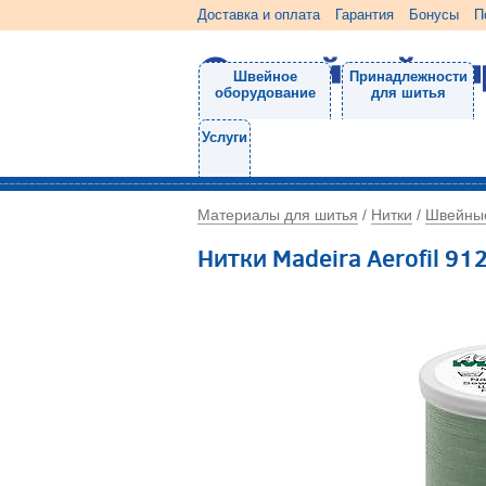
Доставка и оплата
Гарантия
Бонусы
П
Швейное
Принадлежности
оборудование
для шитья
Услуги
Материалы для шитья
Нитки
Швейны
/
/
Нитки Madeira Aerofil 9