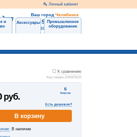
Личный кабинет
Ваш город
Челябинск
8 (351) 220-99-01
е и
Промышленное
Аксессуары
тво
оборудование
Напишите нам
К сравнению
Код товара Z00003520
6
0
руб.
бонусов
Есть дешевле?
В корзину
ичие:
В наличии
тавка