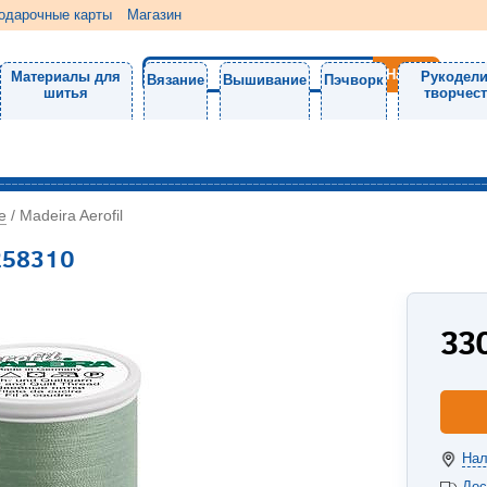
одарочные карты
Магазин
Материалы для
Рукодели
Вязание
Вышивание
Пэчворк
шитья
творчес
е
/
Madeira Aerofil
1258310
33
Нал
Дос