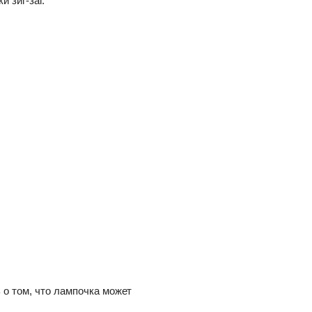
 зиг-заг.
 о том, что лампочка может