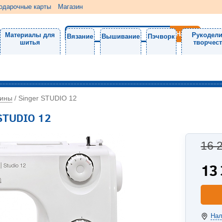
одарочные карты
Магазин
Материалы для
Рукодели
Вязание
Вышивание
Пэчворк
шитья
творчес
ины
/
Singer STUDIO 12
STUDIO 12
16 
13
Нал