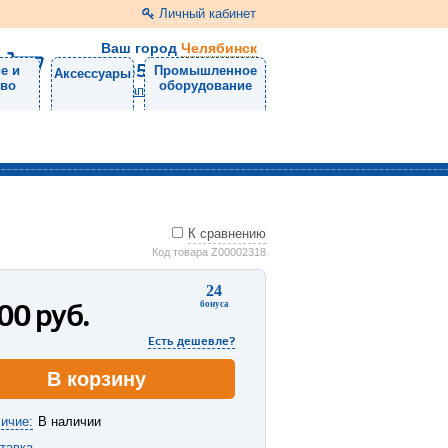
Личный кабинет
Ваш город
Челябинск
8 (351) 220-99-01
е и
Промышленное
Аксессуары
тво
оборудование
Напишите нам
К сравнению
Код товара Z00002318
24
200
руб.
бонуса
Есть дешевле?
В корзину
ичие:
В наличии
тавка