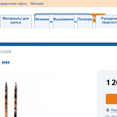
одарочные карты
Магазин
Материалы для
Рукодели
Вязание
Вышивание
Пэчворк
шитья
творчес
224328
0 мм
1 
Нал
Дос