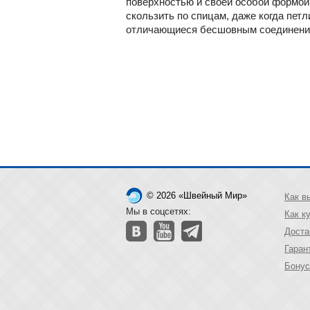
поверхностью и своей особой формой
скользить по спицам, даже когда пет
отличающиеся бесшовным соединение
© 2026 «Швейный Мир»
Как в
Мы в соцсетях:
Как к
Доста
Гаран
Бонус